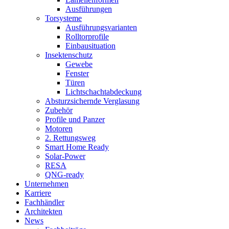
Ausführungen
Torsysteme
Ausführungsvarianten
Rolltorprofile
Einbausituation
Insektenschutz
Gewebe
Fenster
Türen
Lichtschachtabdeckung
Absturzsichernde Verglasung
Zubehör
Profile und Panzer
Motoren
2. Rettungsweg
Smart Home Ready
Solar-Power
RESA
QNG-ready
Unternehmen
Karriere
Fachhändler
Architekten
News