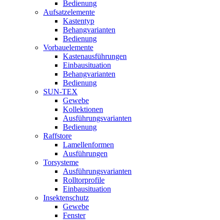
Bedienung
Aufsatzelemente
Kastentyp
Behangvarianten
Bedienung
Vorbauelemente
Kastenausführungen
Einbausituation
Behangvarianten
Bedienung
SUN-TEX
Gewebe
Kollektionen
Ausführungsvarianten
Bedienung
Raffstore
Lamellenformen
Ausführungen
Torsysteme
Ausführungsvarianten
Rolltorprofile
Einbausituation
Insektenschutz
Gewebe
Fenster