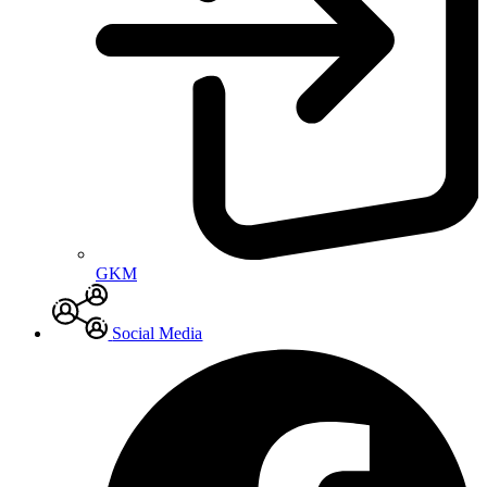
GKM
Social Media