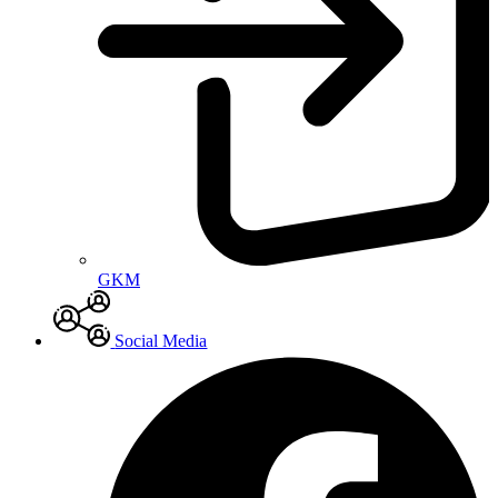
GKM
Social Media