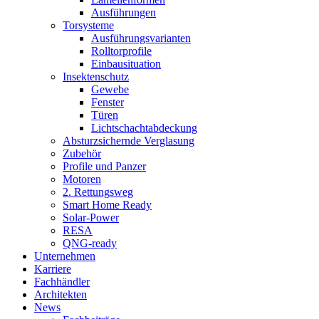
Ausführungen
Torsysteme
Ausführungsvarianten
Rolltorprofile
Einbausituation
Insektenschutz
Gewebe
Fenster
Türen
Lichtschachtabdeckung
Absturzsichernde Verglasung
Zubehör
Profile und Panzer
Motoren
2. Rettungsweg
Smart Home Ready
Solar-Power
RESA
QNG-ready
Unternehmen
Karriere
Fachhändler
Architekten
News