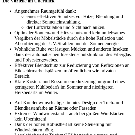
Die Vorteile im Überblick
Angenehmes Raumgefühl dank:
eines effektiven Schutzes vor Hitze, Blendung und
direkter Sonneneinstrahlung.
der Luftzirkulation und Sicht nach außen.
Optimaler Sonnen- und Hitzeschutz und kein unliebsames
Vergilben der Möbelstücke durch die hohe Reflexion und
Absorbierung der UV-Strahlen und der Sonnenenergie.
Wohnliche Ruhe vor lästigen Mücken und anderen Insekten
dank der automatischen Insektenschutzfunktion des Fiberglas-
und Polyestergewebes.
Effektiver Blendschutz zur Reduzierung von Reflexionen an
Bildschirmarbeitsplätzen im öffentlichen wie privaten
Bereich.
Klare Kosten- und Ressourcenreduzierung aufgrund eines
geringeren Kühlbedarfs im Sommer und niedrigeren
Heizbedarfs im Winter.
Auf Kundenwunsch abgestimmtes Design der Tuch- und
Blendkastenfarbe an Räume oder Fassaden. ​
Extremer Windwiderstand – auch bei großen Windstärken
kein Überhitzen!
Dank der hohen Robustheit ist keine Steuerung mit
Windwächtern nötig.