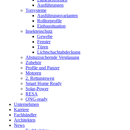
Ausführungen
Torsysteme
Ausführungsvarianten
Rolltorprofile
Einbausituation
Insektenschutz
Gewebe
Fenster
Türen
Lichtschachtabdeckung
Absturzsichernde Verglasung
Zubehör
Profile und Panzer
Motoren
2. Rettungsweg
Smart Home Ready
Solar-Power
RESA
QNG-ready
Unternehmen
Karriere
Fachhändler
Architekten
News