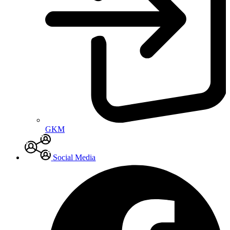
GKM
Social Media