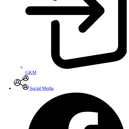
GKM
Social Media