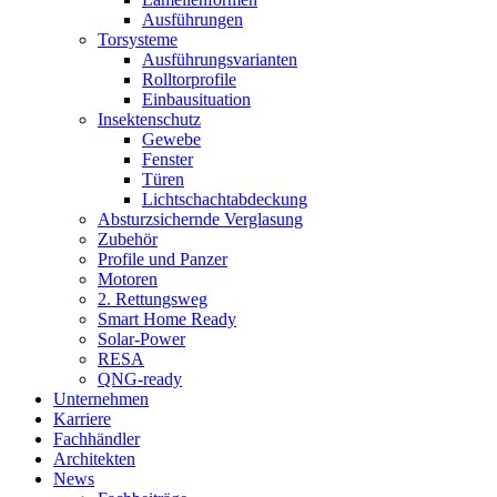
Ausführungen
Torsysteme
Ausführungsvarianten
Rolltorprofile
Einbausituation
Insektenschutz
Gewebe
Fenster
Türen
Lichtschachtabdeckung
Absturzsichernde Verglasung
Zubehör
Profile und Panzer
Motoren
2. Rettungsweg
Smart Home Ready
Solar-Power
RESA
QNG-ready
Unternehmen
Karriere
Fachhändler
Architekten
News