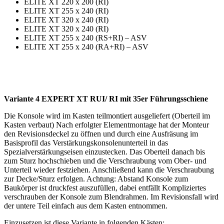
ELITE XT 220 x 200 (RI)
ELITE XT 255 x 240 (RI)
ELITE XT 320 x 240 (RI)
ELITE XT 320 x 240 (RI)
ELITE XT 255 x 240 (RS+RI) – ASV
ELITE XT 255 x 240 (RA+RI) – ASV
Variante 4 EXPERT XT RUI/ RI mit 35er Führungsschiene
Die Konsole wird im Kasten teilmontiert ausgeliefert (Oberteil im
Kasten verbaut) Nach erfolgter Elementmontage hat der Monteur
den Revisionsdeckel zu öffnen und durch eine Ausfräsung im
Basisprofil das Verstärkungskonsolenunterteil in das
Spezialverstärkungseisen einzustecken. Das Oberteil danach bis
zum Sturz hochschieben und die Verschraubung vom Ober- und
Unterteil wieder festziehen. Anschließend kann die Verschraubung
zur Decke/Sturz erfolgen. Achtung: Abstand Konsole zum
Baukörper ist druckfest auszufüllen, dabei entfällt Kompliziertes
verschrauben der Konsole zum Blendrahmen. Im Revisionsfall wird
der untere Teil einfach aus dem Kasten entnommen.
Einzusetzen ist diese Variante in folgenden Kästen: