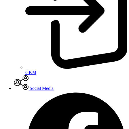
GKM
Social Media