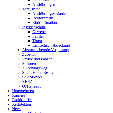
Ausführungen
Torsysteme
Ausführungsvarianten
Rolltorprofile
Einbausituation
Insektenschutz
Gewebe
Fenster
Türen
Lichtschachtabdeckung
Absturzsichernde Verglasung
Zubehör
Profile und Panzer
Motoren
2. Rettungsweg
Smart Home Ready
Solar-Power
RESA
QNG-ready
Unternehmen
Karriere
Fachhändler
Architekten
News