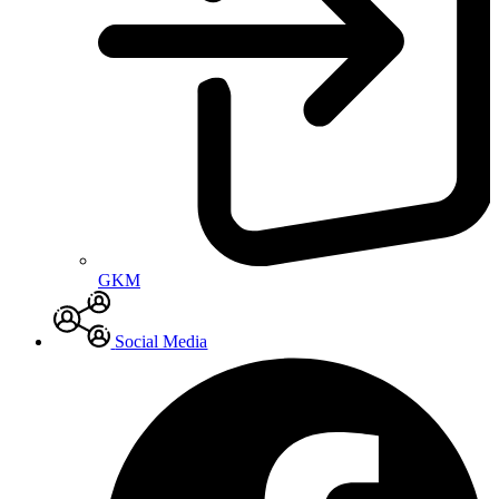
GKM
Social Media