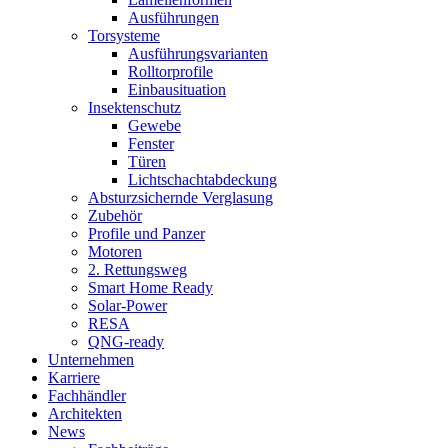
Ausführungen
Torsysteme
Ausführungsvarianten
Rolltorprofile
Einbausituation
Insektenschutz
Gewebe
Fenster
Türen
Lichtschachtabdeckung
Absturzsichernde Verglasung
Zubehör
Profile und Panzer
Motoren
2. Rettungsweg
Smart Home Ready
Solar-Power
RESA
QNG-ready
Unternehmen
Karriere
Fachhändler
Architekten
News