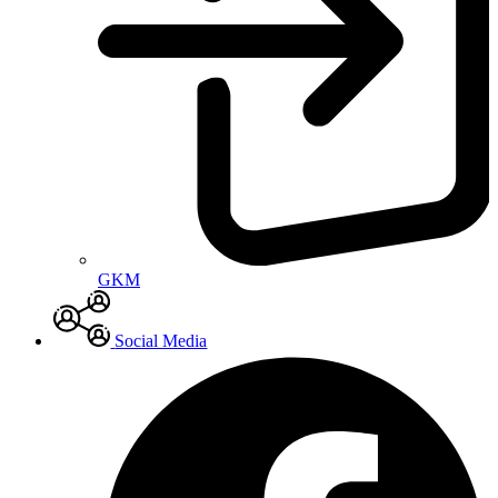
GKM
Social Media