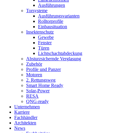
Ausführungen
Torsysteme
Ausführungsvarianten
Rolltorprofile
Einbausituation
Insektenschutz
Gewebe
Fenster
Türen
Lichtschachtabdeckung
Absturzsichernde Verglasung
Zubehör
Profile und Panzer
Motoren
2. Rettungsweg
Smart Home Ready
Solar-Power
RESA
QNG-ready
Unternehmen
Karriere
Fachhändler
Architekten
News