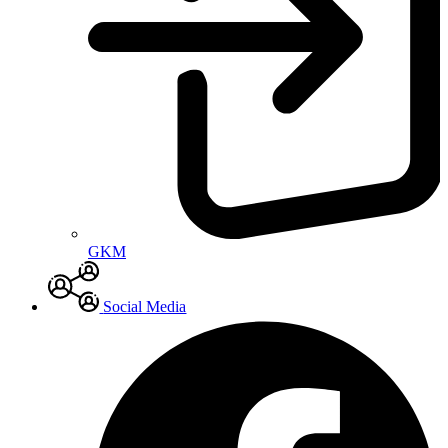
GKM
Social Media