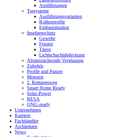
Ausführungen
Torsysteme
Ausführungsvarianten
Rolltorprofile
Einbausituation
Insektenschutz
Gewebe
Fenster
Türen
Lichtschachtabdeckung
Absturzsichernde Verglasung
Zubehör
Profile und Panzer
Motoren
2. Rettungsweg
Smart Home Ready
Solar-Power
RESA
QNG-ready
Unternehmen
Karriere
Fachhändler
Architekten
News