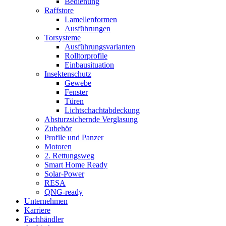
Bedienung
Raffstore
Lamellenformen
Ausführungen
Torsysteme
Ausführungsvarianten
Rolltorprofile
Einbausituation
Insektenschutz
Gewebe
Fenster
Türen
Lichtschachtabdeckung
Absturzsichernde Verglasung
Zubehör
Profile und Panzer
Motoren
2. Rettungsweg
Smart Home Ready
Solar-Power
RESA
QNG-ready
Unternehmen
Karriere
Fachhändler