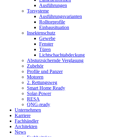
Ausführungen
Torsysteme
Ausführungsvarianten
Rolltorprofile
Einbausituation
Insektenschutz
Gewebe
Fenster
Türen
Lichtschachtabdeckung
Absturzsichernde Verglasung
Zubehör
Profile und Panzer
Motoren
2. Rettungsweg
Smart Home Ready
Solar-Power
RESA
QNG-ready
Unternehmen
Karriere
Fachhändler
Architekten
News