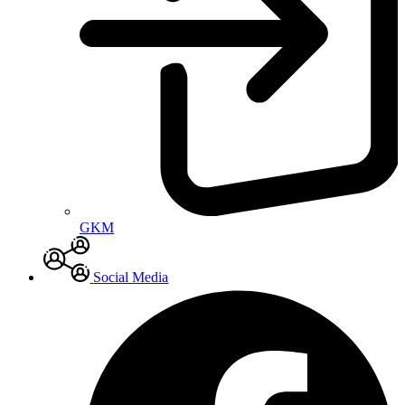
GKM
Social Media