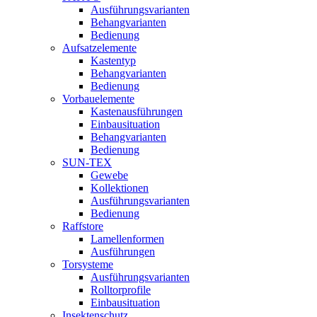
Ausführungsvarianten
Behangvarianten
Bedienung
Aufsatzelemente
Kastentyp
Behangvarianten
Bedienung
Vorbauelemente
Kastenausführungen
Einbausituation
Behangvarianten
Bedienung
SUN-TEX
Gewebe
Kollektionen
Ausführungsvarianten
Bedienung
Raffstore
Lamellenformen
Ausführungen
Torsysteme
Ausführungsvarianten
Rolltorprofile
Einbausituation
Insektenschutz