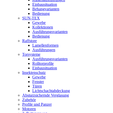
Einbausituation
Behangvarianten
Bedienung
SUN-TEX
Gewebe
Kollektionen
Ausführungsvarianten
Bedienung
Raffstore
Lamellenformen
Ausführungen
Torsysteme
Ausführungsvarianten
Rolltorprofile
Einbausituation
Insektenschutz
Gewebe
Fenster
Türen
Lichtschachtabdeckung
Absturzsichernde Verglasung
Zubehör
Profile und Panzer
Motoren