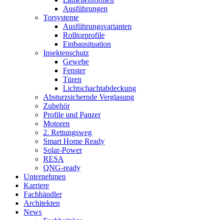
Ausführungen
Torsysteme
Ausführungsvarianten
Rolltorprofile
Einbausituation
Insektenschutz
Gewebe
Fenster
Türen
Lichtschachtabdeckung
Absturzsichernde Verglasung
Zubehör
Profile und Panzer
Motoren
2. Rettungsweg
Smart Home Ready
Solar-Power
RESA
QNG-ready
Unternehmen
Karriere
Fachhändler
Architekten
News