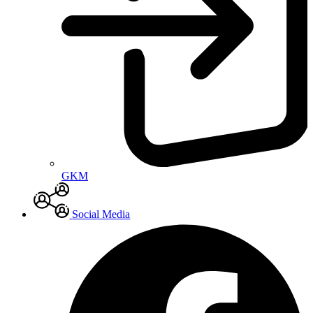
GKM
Social Media