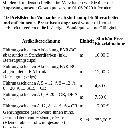
Mit dem Kundenanschreiben im März haben wir Sie über die
Anpassung unserer Gesamtpreise zum 01.06.2020 informiert.
Die
Preislisten im Vorbaubereich sind komplett überarbeitet
und auf ein neues Preisniveau angepasst
worden. Hiermit
verbunden, verlieren die bisherigen Sonderpreise ihre Gültigkeit.
Stück/m-Preis
Artikelbezeichnung
Einheit
Einzelabnahme
Führungsschienen-Abdeckung FAR-BC
abgerundet in Standardfarben (inkl.
m
10,00 €
Befestigungsclips)
Führungsschienen-Abdeckung FAR-BC
abgerundet in RAL (inkl.
m
12,00 €
Befestigungsclips)
Führungsschienen A 5 – 12, A 8 – 12, A
m
4,80 €
8 – 20, A 13, A15 – CR
Führungsschienen A 6, A 20 – CR, DF A
m
7,50 €
3 – 12
Führungsschienen A 12, A 14, A16 – CR
m
12,00 €
Gehrungsecke geschweißt, innen mind.
30 mm Blendenüberstand je Seite
Stück
253,00 €
(Blendenüberstand wird gesondert
berechnet)