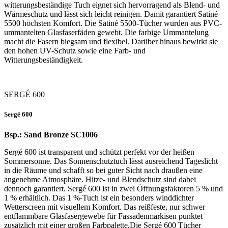
witterungsbeständige Tuch eignet sich hervorragend als Blend- und
Wärmeschutz und lässt sich leicht reinigen. Damit garantiert Satiné
5500 ​​höchsten Komfort. Die Satiné 5500-Tücher wurden aus PVC-
ummantelten Glasfaserfäden gewebt. Die farbige Ummantelung
macht die Fasern biegsam und flexibel. Darüber hinaus bewirkt sie
den hohen UV-Schutz sowie eine Farb- und
Witterungsbeständigkeit.
SERGÉ 600
Sergé 600
Bsp.: Sand Bronze SC1006
Sergé 600 ist transparent und schützt perfekt vor der heißen
Sommersonne. Das Sonnenschutztuch lässt ausreichend Tageslicht
in die Räume und schafft so ​bei guter Sicht nach draußen eine
angenehme ​Atmosphäre. Hitze- und Blendschutz sind dabei
dennoch garantiert. Sergé 600 ist in zwei Öffnungsfaktoren 5 % und
1 % erhältlich. Das 1 %-Tuch ist ein besonders winddichter
Wetterscreen mit visuellem Komfort. Das reißfeste, nur schwer
entflammbare Glasfasergewebe für Fassadenmarkisen punktet
zusätzlich mit einer großen Farbpalette.Die Sergé 600 Tücher