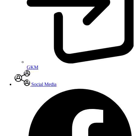
GKM
Social Media