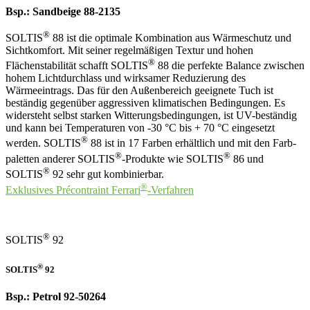
Bsp.: Sandbeige 88-2135
®
SOLTIS
88 ist die optimale Kombination aus Wärmeschutz und
Sichtkomfort. Mit seiner regelmäßigen Textur und hohen
®
Flächenstabilität schafft SOLTIS
88 die perfekte Balance zwischen
hohem Lichtdurchlass und wirksamer Reduzierung des
Wärmeeintrags. Das für den Außenbereich geeignete Tuch ist
beständig gegenüber aggressiven klimatischen Bedingungen. Es
widersteht selbst starken Witterungsbedingungen, ist UV-beständig
und kann bei ​Temperaturen von -30 °C bis + 70 °C eingesetzt
®
werden. SOLTIS
88 ist in 17 Farben erhältlich und mit den Farb­
®
®
paletten anderer SOLTIS
-Produkte wie SOLTIS
86 und
®
SOLTIS
92 sehr gut kombinierbar.
®
Exklusives Précontraint Ferrari
-Verfahren
®
SOLTIS
92
®
SOLTIS
92
Bsp.: Petrol 92-50264