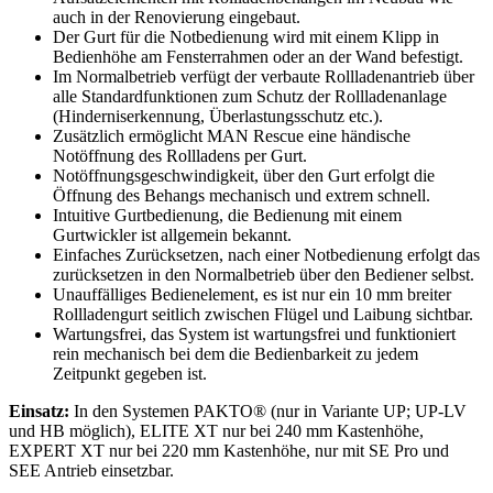
auch in der Renovierung eingebaut.
Der Gurt für die Notbedienung wird mit einem Klipp in
Bedienhöhe am Fensterrahmen oder an der Wand befestigt.
Im Normalbetrieb verfügt der verbaute Rollladenantrieb über
alle Standardfunktionen zum Schutz der Rollladenanlage
(Hinderniserkennung, Überlastungsschutz etc.).
Zusätzlich ermöglicht MAN Rescue eine händische
Notöffnung des Rollladens per Gurt.
Notöffnungsgeschwindigkeit, über den Gurt erfolgt die
Öffnung des Behangs mechanisch und extrem schnell.
Intuitive Gurtbedienung, die Bedienung mit einem
Gurtwickler ist allgemein bekannt.
Einfaches Zurücksetzen, nach einer Notbedienung erfolgt das
zurücksetzen in den Normalbetrieb über den Bediener selbst.
Unauffälliges Bedienelement, es ist nur ein 10 mm breiter
Rollladengurt seitlich zwischen Flügel und Laibung sichtbar.
Wartungsfrei, das System ist wartungsfrei und funktioniert
rein mechanisch bei dem die Bedienbarkeit zu jedem
Zeitpunkt gegeben ist.
Einsatz:
In den Systemen PAKTO® (nur in Variante UP; UP-LV
und HB möglich), ELITE XT nur bei 240 mm Kastenhöhe,
EXPERT XT nur bei 220 mm Kastenhöhe, nur mit SE Pro und
SEE Antrieb einsetzbar.