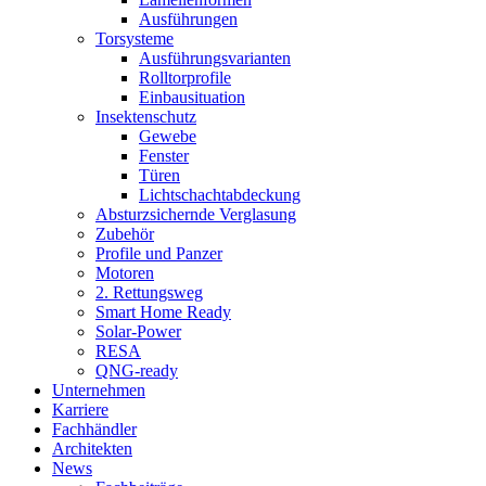
Ausführungen
Torsysteme
Ausführungsvarianten
Rolltorprofile
Einbausituation
Insektenschutz
Gewebe
Fenster
Türen
Lichtschachtabdeckung
Absturzsichernde Verglasung
Zubehör
Profile und Panzer
Motoren
2. Rettungsweg
Smart Home Ready
Solar-Power
RESA
QNG-ready
Unternehmen
Karriere
Fachhändler
Architekten
News