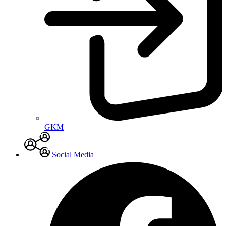
GKM
Social Media